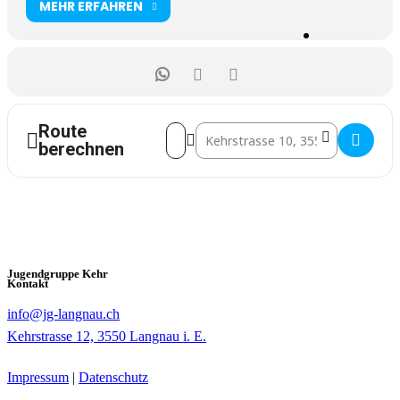
MEHR ERFAHREN
Route
Address - JG-GD [WdHqvnlHI]
Destination Address - JG-GD [2lNOH
berechnen
Jugendgruppe Kehr
Kontakt
info@jg-langnau.ch
Kehrstrasse 12, 3550 Langnau i. E.
Impressum
|
Datenschutz