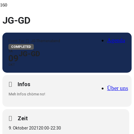
JG-GD
Agenda
Event Typ
JG-Themenabend
COMPLETED
SA
JG-GD
09
OKT
Infos
Über uns
Meh Infos chöme no!
Zeit
9. Oktober 2021
20:00
-
22:30