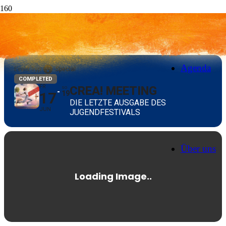
CREA! MEETING
Agenda
Event Typ
Special
COMPLETED
FR
CREA! MEETING
SO
17
19
DIE LETZTE AUSGABE DES
JUN
JUGENDFESTIVALS
Über uns