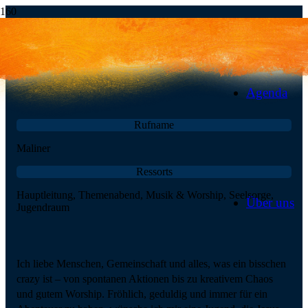
Malina Ernst
JG-Hauptleiterin
Agenda
Rufname
Maliner
Ressorts
Hauptleitung, Themenabend, Musik & Worship, Seelsorge,
Über uns
Jugendraum
Ich liebe Menschen, Gemeinschaft und alles, was ein bisschen
crazy ist – von spontanen Aktionen bis zu kreativem Chaos
und gutem Worship. Fröhlich, geduldig und immer für ein